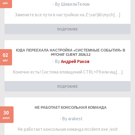
авг
- By ШевелиТелом
Замените все пути в настройках на Z:\var\lib\mych[…]
ПОДРОБНЕЕ
КУДА ПЕРЕЕХАЛА НАСТРОЙКА «СИСТЕМНЫЕ СОБЫТИЯ» В
02
MYCHAT CLIENT 2026.3.2
авг
- By
Андрей Раков
Конечно есть! Система оповщений CTRL+F9 или ищ[…]
ПОДРОБНЕЕ
НЕ РАБОТАЕТ КОНСОЛЬНАЯ КОМАНДА
30
июл
- By arabest
Не работает консольная команда mcclient.exe /exit