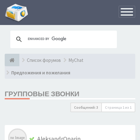
Переклю
навигац
Список форумов
MyChat
Предложения и пожелания
ГРУППОВЫЕ ЗВОНКИ
Сообщений: 3
Страница
1
из
1
AleksandrOparin