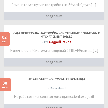
Замените все пути в настройках на Z:\var\lib\mych[…]
ПОДРОБНЕЕ
КУДА ПЕРЕЕХАЛА НАСТРОЙКА «СИСТЕМНЫЕ СОБЫТИЯ» В
02
MYCHAT CLIENT 2026.3.2
авг
- By
Андрей Раков
Конечно есть! Система оповщений CTRL+F9 или ищ[…]
ПОДРОБНЕЕ
НЕ РАБОТАЕТ КОНСОЛЬНАЯ КОМАНДА
30
июл
- By arabest
Не работает консольная команда mcclient.exe /exit