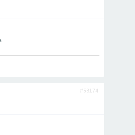
а.
#53174