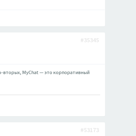
#35345
 во-вторых, MyChat — это корпоративный
#53173