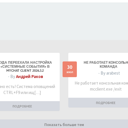
КУДА ПЕРЕЕХАЛА НАСТРОЙКА
НЕ РАБОТАЕТ КОНСОЛЬ
30
«СИСТЕМНЫЕ СОБЫТИЯ» В
КОМАНДА
MYCHAT CLIENT 2026.3.2
июл
- By arabest
- By
Андрей Раков
Не работает консольная ко
но есть! Система оповщений
mcclient.exe /exit
CTRL+F9 или ищ[…]
ПОДРОБНЕЕ
ПОДРОБНЕЕ
Показать больше тем