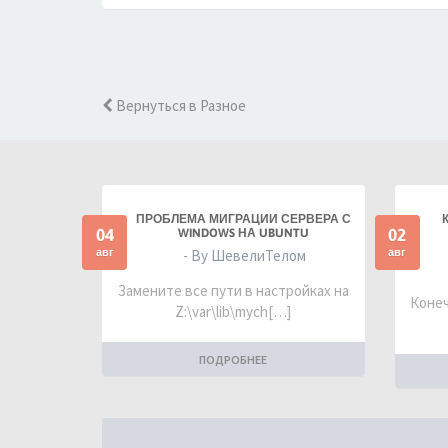
Вернуться в Разное
ПРОБЛЕМА МИГРАЦИИ СЕРВЕРА С
04
02
WINDOWS НА UBUNTU
авг
авг
- By ШевелиТелом
Замените все пути в настройках на
Конеч
Z:\var\lib\mych[…]
ПОДРОБНЕЕ