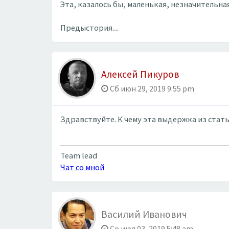
Эта, казалось бы, маленькая, незначительн
Предыстория....
Алексей Пикуров
Сб июн 29, 2019 9:55 pm
Здравствуйте. К чему эта выдержка из стат
Team lead
Чат со мной
Василий Иванович
Ср июл 03, 2019 5:48 am