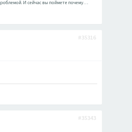
проблемой. И сейчас вы поймете почему…
#35316
#35343