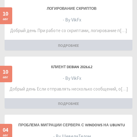
ЛОГИРОВАНИЕ СКРИПТОВ
10
авг
- By VikFx
Добрый день При работе со скриптами, логирование п[…]
ПОДРОБНЕЕ
КЛИЕНТ DEBIAN 2026.6.2
10
авг
- By VikFx
Добрый день Если отправлять несколько сообщений, о[…]
ПОДРОБНЕЕ
ПРОБЛЕМА МИГРАЦИИ СЕРВЕРА С WINDOWS НА UBUNTU
04
авг
- By ШевелиТелом