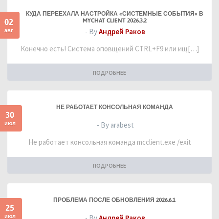
КУДА ПЕРЕЕХАЛА НАСТРОЙКА «СИСТЕМНЫЕ СОБЫТИЯ» В
02
MYCHAT CLIENT 2026.3.2
авг
- By
Андрей Раков
Конечно есть! Система оповщений CTRL+F9 или ищ[…]
ПОДРОБНЕЕ
НЕ РАБОТАЕТ КОНСОЛЬНАЯ КОМАНДА
30
июл
- By arabest
Не работает консольная команда mcclient.exe /exit
ПОДРОБНЕЕ
ПРОБЛЕМА ПОСЛЕ ОБНОВЛЕНИЯ 2026.6.1
25
июл
- By
Андрей Раков