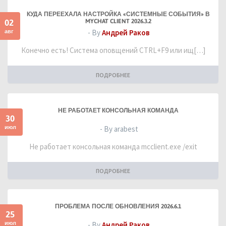
КУДА ПЕРЕЕХАЛА НАСТРОЙКА «СИСТЕМНЫЕ СОБЫТИЯ» В
02
MYCHAT CLIENT 2026.3.2
авг
- By
Андрей Раков
Конечно есть! Система оповщений CTRL+F9 или ищ[…]
ПОДРОБНЕЕ
НЕ РАБОТАЕТ КОНСОЛЬНАЯ КОМАНДА
30
июл
- By arabest
Не работает консольная команда mcclient.exe /exit
ПОДРОБНЕЕ
ПРОБЛЕМА ПОСЛЕ ОБНОВЛЕНИЯ 2026.6.1
25
июл
- By
Андрей Раков