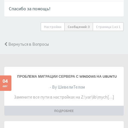
Спасибо за помощь!
Настройки
Сообщений: 3
Страница
1
из
1
Вернуться в Вопросы
ПРОБЛЕМА МИГРАЦИИ СЕРВЕРА С WINDOWS НА UBUNTU
04
авг
- By ШевелиТелом
Замените все пути в настройках на Z:\var\lib\mych[…]
ПОДРОБНЕЕ