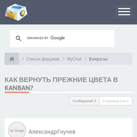
Переклю
навигац
Список форумов
MyChat
Вопросы
КАК ВЕРНУТЬ ПРЕЖНИЕ ЦВЕТА В
KANBAN?
Сообщений: 3
Страница
1
из
1
АлександрГнучев