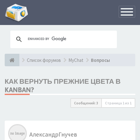
Переклю
навигац
Список форумов
MyChat
Вопросы
КАК ВЕРНУТЬ ПРЕЖНИЕ ЦВЕТА В
KANBAN?
Сообщений: 3
Страница
1
из
1
АлександрГнучев