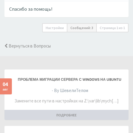
Спасибо за помощь!
Настройки
Сообщений: 3
Страница
1
из
1
Вернуться в Вопросы
ПРОБЛЕМА МИГРАЦИИ СЕРВЕРА С WINDOWS НА UBUNTU
04
авг
- By ШевелиТелом
Замените все пути в настройках на Z:\var\lib\mych[…]
ПОДРОБНЕЕ