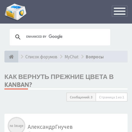
Переклю
навигац
Список форумов
MyChat
Вопросы
КАК ВЕРНУТЬ ПРЕЖНИЕ ЦВЕТА В
KANBAN?
Сообщений: 3
Страница
1
из
1
АлександрГнучев