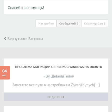
Спасибо за помощь!
Настройки
Сообщений: 3
Страница
1
из
1
Вернуться в Вопросы
ПРОБЛЕМА МИГРАЦИИ СЕРВЕРА С WINDOWS НА UBUNTU
04
авг
- By ШевелиТелом
Замените все пути в настройках на Z:\var\lib\mych[…]
ПОДРОБНЕЕ