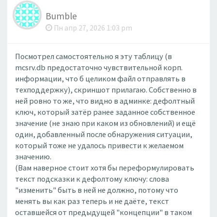
Bumble
Пн апр 27, 2026 1:03 pm
Посмотрел самостоятельно я эту таблицу (в
mcsrv.db предостаточно чувствительной корп.
информации, что б целиком файл отправлять в
техподдержку), скриншот прилагаю. Собственно в
ней ровно то же, что видно в админке: дефолтный
ключ, который затёр ранее заданное собственное
значение (не знаю при каком из обновлений) и ещё
один, добавленный после обнаружения ситуации,
который тоже не удалось привести к желаемом
значению.
(Вам наверное стоит хотя бы переформулировать
текст подсказки к дефолтому ключу: слова
"изменить" быть в ней не должно, потому что
менять вы как раз теперь и не даёте, текст
оставшейся от предыдущей "концепции" в таком