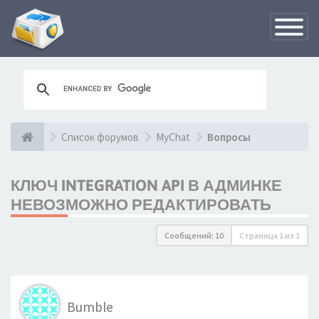
Переклю
навигац
Список форумов
MyChat
Вопросы
КЛЮЧ INTEGRATION API В АДМИНКЕ
НЕВОЗМОЖНО РЕДАКТИРОВАТЬ
Сообщений: 10
Страница
1
из
1
Bumble