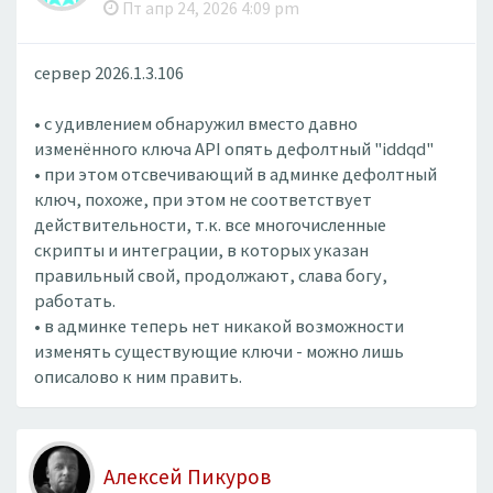
Пт апр 24, 2026 4:09 pm
сервер 2026.1.3.106
• с удивлением обнаружил вместо давно
изменённого ключа API опять дефолтный "iddqd"
• при этом отсвечивающий в админке дефолтный
ключ, похоже, при этом не соответствует
действительности, т.к. все многочисленные
скрипты и интеграции, в которых указан
правильный свой, продолжают, слава богу,
работать.
• в админке теперь нет никакой возможности
изменять существующие ключи - можно лишь
описалово к ним править.
Алексей Пикуров