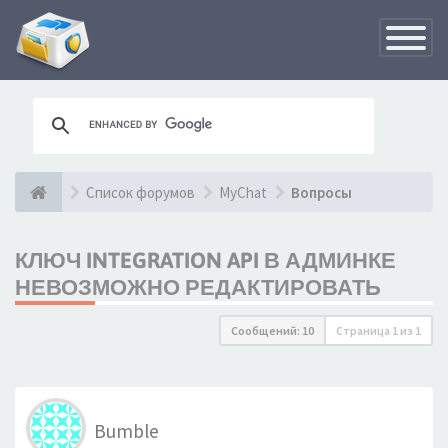
Переклю
навигац
Список форумов
MyChat
Вопросы
КЛЮЧ INTEGRATION API В АДМИНКЕ
НЕВОЗМОЖНО РЕДАКТИРОВАТЬ
Сообщений: 10
Страница
1
из
1
Bumble