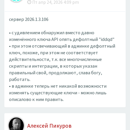
Пт апр 24, 2026 4:09 pm
сервер 2026.1.3.106
• с удивлением обнаружил вместо давно
изменённого ключа API опять дефолтный "iddqd"
• при этом отсвечивающий в админке дефолтный
ключ, похоже, при этом не соответствует
действительности, т.к. все многочисленные
скрипты и интеграции, в которых указан
правильный свой, продолжают, слава богу,
работать.
• в админке теперь нет никакой возможности
изменять существующие ключи - можно лишь
описалово к ним править.
Алексей Пикуров