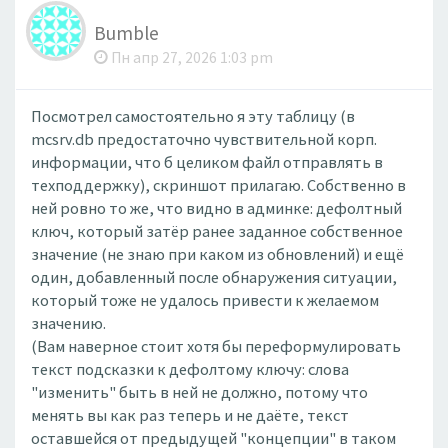
Bumble
Пн апр 27, 2026 1:03 pm
Посмотрел самостоятельно я эту таблицу (в
mcsrv.db предостаточно чувствительной корп.
информации, что б целиком файл отправлять в
техподдержку), скриншот прилагаю. Собственно в
ней ровно то же, что видно в админке: дефолтный
ключ, который затёр ранее заданное собственное
значение (не знаю при каком из обновлений) и ещё
один, добавленный после обнаружения ситуации,
который тоже не удалось привести к желаемом
значению.
(Вам наверное стоит хотя бы переформулировать
текст подсказки к дефолтому ключу: слова
"изменить" быть в ней не должно, потому что
менять вы как раз теперь и не даёте, текст
оставшейся от предыдущей "концепции" в таком