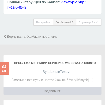
Полная инструкция по Kanban:
viewtopic.php?
f=1&t=8543
Настройки
Сообщений: 5
Страница
1
из
1
Вернуться в Ошибки и проблемы
ПРОБЛЕМА МИГРАЦИИ СЕРВЕРА С WINDOWS НА UBUNTU
04
авг
- By ШевелиТелом
Замените все пути в настройках на Z:\var\lib\mych[…]
ПОДРОБНЕЕ