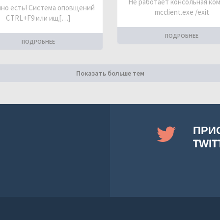
Не работает консольная ко
но есть! Система оповщений
mcclient.exe /exit
CTRL+F9 или ищ[…]
ПОДРОБНЕЕ
ПОДРОБНЕЕ
Показать больше тем
ПРИ
TWIT