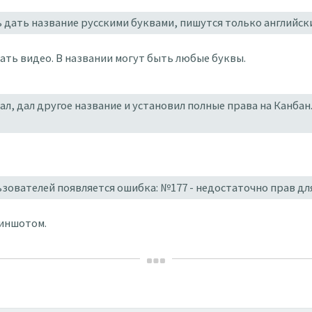
 дать название русскими буквами, пишутся только английск
ать видео. В названии могут быть любые буквы.
ал, дал другое название и установил полные права на Канба
ьзователей появляется ошибка: №177 - недостаточно прав д
риншотом.