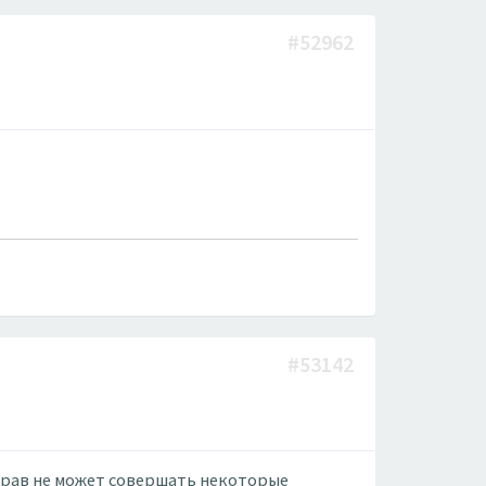
#52962
#53142
 прав не может совершать некоторые