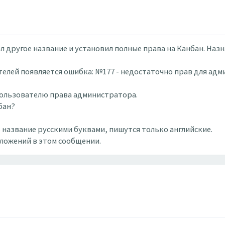
л другое название и установил полные права на Канбан. Наз
елей появляется ошибка: №177 - недостаточно прав для ад
 пользователю права администратора.
бан?
 название русскими буквами, пишутся только английские.
вложений в этом сообщении.