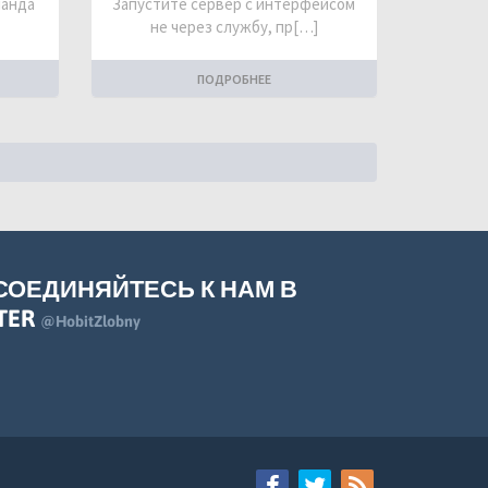
манда
Запустите сервер с интерфейсом
не через службу, пр[…]
ПОДРОБНЕЕ
СОЕДИНЯЙТЕСЬ К НАМ В
TER
@HobitZlobny