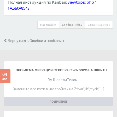
Полная инструкция по Kanban:
viewtopic.php?
f=1&t=8543
Настройки
Сообщений: 5
Страница
1
из
1
Вернуться в Ошибки и проблемы
ПРОБЛЕМА МИГРАЦИИ СЕРВЕРА С WINDOWS НА UBUNTU
04
авг
- By ШевелиТелом
Замените все пути в настройках на Z:\var\lib\mych[…]
ПОДРОБНЕЕ