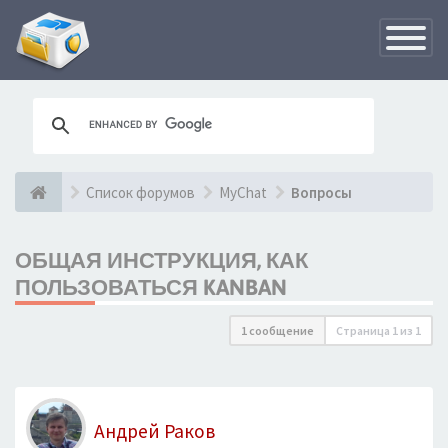
Переклю
навигац
Список форумов
MyChat
Вопросы
ОБЩАЯ ИНСТРУКЦИЯ, КАК
ПОЛЬЗОВАТЬСЯ KANBAN
1 сообщение
Страница
1
из
1
Андрей Раков