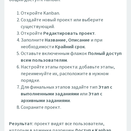
Откройте Kanban.
Создайте новый проект или выберите
существующий.
Откройте
Редактировать проект
.
Заполните
Название
,
Описание
и при
необходимости
Крайний срок
.
Оставьте включенным флажок
Полный доступ
всем пользователям
.
Настройте этапы проекта: добавьте этапы,
переименуйте их, расположите в нужном
порядке.
Для финальных этапов задайте тип
Этап с
выполненными заданиями
или
Этап с
архивными заданиями
.
Сохраните проект.
Результат:
проект видят все пользователи,
которым в админке разрешен
Доступ к Kanban
.