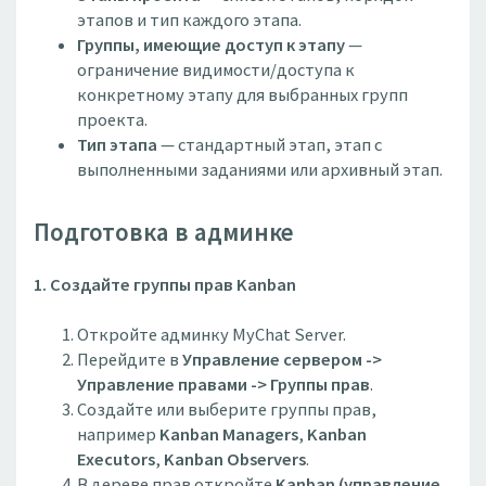
этапов и тип каждого этапа.
Группы, имеющие доступ к этапу
—
ограничение видимости/доступа к
конкретному этапу для выбранных групп
проекта.
Тип этапа
— стандартный этап, этап с
выполненными заданиями или архивный этап.
Подготовка в админке
1. Создайте группы прав Kanban
Откройте админку MyChat Server.
Перейдите в
Управление сервером ->
Управление правами -> Группы прав
.
Создайте или выберите группы прав,
например
Kanban Managers
,
Kanban
Executors
,
Kanban Observers
.
В дереве прав откройте
Kanban (управление