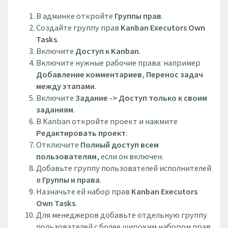
В админке откройте
Группы прав
.
Создайте группу прав
Kanban Executors Own
Tasks
.
Включите
Доступ к Kanban
.
Включите нужные рабочие права: например
Добавление комментариев
,
Перенос задач
между этапами
.
Включите
Задание -> Доступ только к своим
заданиям
.
В Kanban откройте проект и нажмите
Редактировать проект
.
Отключите
Полный доступ всем
пользователям
, если он включен.
Добавьте группу пользователей исполнителей
в
Группы и права
.
Назначьте ей набор прав
Kanban Executors
Own Tasks
.
Для менеджеров добавьте отдельную группу
пользователей с более широким набором прав.