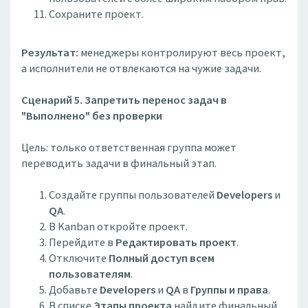
Сохраните проект.
Результат:
менеджеры контролируют весь проект,
а исполнители не отвлекаются на чужие задачи.
Сценарий 5. Запретить перенос задач в
"Выполнено" без проверки
Цель: только ответственная группа может
переводить задачи в финальный этап.
Создайте группы пользователей
Developers
и
QA
.
В Kanban откройте проект.
Перейдите в
Редактировать проект
.
Отключите
Полный доступ всем
пользователям
.
Добавьте
Developers
и
QA
в
Группы и права
.
В списке
Этапы проекта
найдите финальный