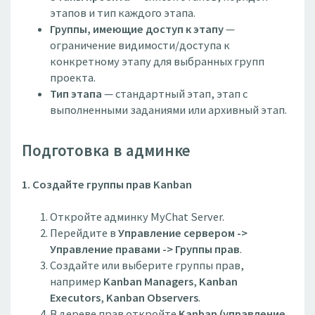
этапов и тип каждого этапа.
Группы, имеющие доступ к этапу
—
ограничение видимости/доступа к
конкретному этапу для выбранных групп
проекта.
Тип этапа
— стандартный этап, этап с
выполненными заданиями или архивный этап.
Подготовка в админке
1. Создайте группы прав Kanban
Откройте админку MyChat Server.
Перейдите в
Управление сервером ->
Управление правами -> Группы прав
.
Создайте или выберите группы прав,
например
Kanban Managers
,
Kanban
Executors
,
Kanban Observers
.
В дереве прав откройте
Kanban (управление