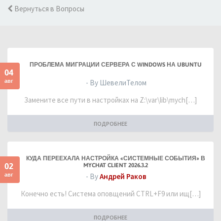
Вернуться в Вопросы
ПРОБЛЕМА МИГРАЦИИ СЕРВЕРА С WINDOWS НА UBUNTU
04
авг
- By ШевелиТелом
Замените все пути в настройках на Z:\var\lib\mych[…]
ПОДРОБНЕЕ
КУДА ПЕРЕЕХАЛА НАСТРОЙКА «СИСТЕМНЫЕ СОБЫТИЯ» В
02
MYCHAT CLIENT 2026.3.2
авг
- By
Андрей Раков
Конечно есть! Система оповщений CTRL+F9 или ищ[…]
ПОДРОБНЕЕ