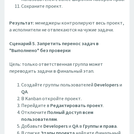
Сохраните проект.
Результат:
менеджеры контролируют весь проект,
а исполнители не отвлекаются на чужие задачи.
Сценарий 5. Запретить перенос задач в
"Выполнено" без проверки
Цель: только ответственная группа может
переводить задачи в финальный этап.
Создайте группы пользователей
Developers
и
QA
.
В Kanban откройте проект.
Перейдите в
Редактировать проект
.
Отключите
Полный доступ всем
пользователям
.
Добавьте
Developers
и
QA
в
Группы и права
.
В списке
Этапы проекта
найдите финальный