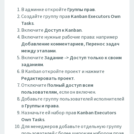
В админке откройте
Группы прав
.
Создайте группу прав
Kanban Executors Own
Tasks
.
Включите
Доступ к Kanban
.
Включите нужные рабочие права: например
Добавление комментариев
,
Перенос задач
между этапами
.
Включите
Задание -> Доступ только к своим
заданиям
.
В Kanban откройте проект и нажмите
Редактировать проект
.
Отключите
Полный доступ всем
пользователям
, если он включен.
Добавьте группу пользователей исполнителей
в
Группы и права
.
Назначьте ей набор прав
Kanban Executors
Own Tasks
.
Для менеджеров добавьте отдельную группу
пользователей с более широким набором прав.