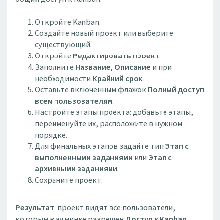
Откройте Kanban.
Создайте новый проект или выберите
существующий.
Откройте
Редактировать проект
.
Заполните
Название
,
Описание
и при
необходимости
Крайний срок
.
Оставьте включенным флажок
Полный доступ
всем пользователям
.
Настройте этапы проекта: добавьте этапы,
переименуйте их, расположите в нужном
порядке.
Для финальных этапов задайте тип
Этап с
выполненными заданиями
или
Этап с
архивными заданиями
.
Сохраните проект.
Результат:
проект видят все пользователи,
которым в админке разрешен
Доступ к Kanban
.