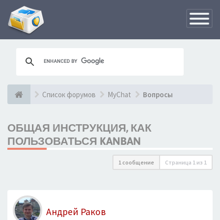
Переклю
навигац
Список форумов
MyChat
Вопросы
ОБЩАЯ ИНСТРУКЦИЯ, КАК
ПОЛЬЗОВАТЬСЯ KANBAN
1 сообщение
Страница
1
из
1
Андрей Раков