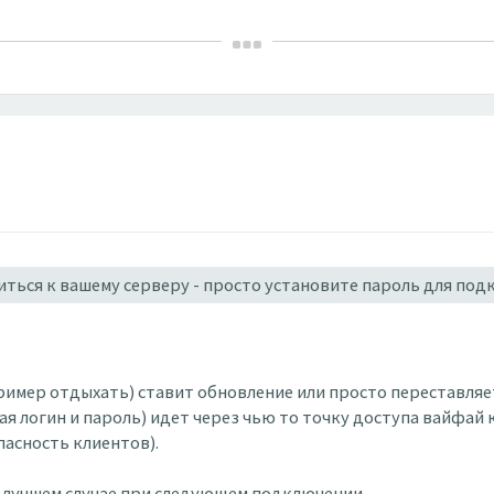
ться к вашему серверу - просто установите пароль для под
пример отдыхать) ставит обновление или просто переставляе
ая логин и пароль) идет через чью то точку доступа вайфай
пасность клиентов).
 лучшем случае при следующем подключении.