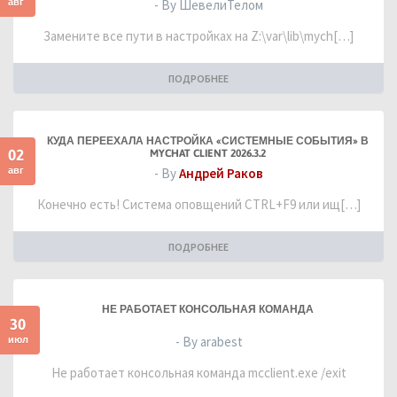
авг
- By ШевелиТелом
Замените все пути в настройках на Z:\var\lib\mych[…]
ПОДРОБНЕЕ
КУДА ПЕРЕЕХАЛА НАСТРОЙКА «СИСТЕМНЫЕ СОБЫТИЯ» В
02
MYCHAT CLIENT 2026.3.2
авг
- By
Андрей Раков
Конечно есть! Система оповщений CTRL+F9 или ищ[…]
ПОДРОБНЕЕ
НЕ РАБОТАЕТ КОНСОЛЬНАЯ КОМАНДА
30
июл
- By arabest
Не работает консольная команда mcclient.exe /exit