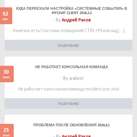
КУДА ПЕРЕЕХАЛА НАСТРОЙКА «СИСТЕМНЫЕ СОБЫТИЯ» В
02
MYCHAT CLIENT 2026.3.2
авг
- By
Андрей Раков
Конечно есть! Система оповщений CTRL+F9 или ищ[…]
ПОДРОБНЕЕ
НЕ РАБОТАЕТ КОНСОЛЬНАЯ КОМАНДА
30
июл
- By arabest
Не работает консольная команда mcclient.exe /exit
ПОДРОБНЕЕ
ПРОБЛЕМА ПОСЛЕ ОБНОВЛЕНИЯ 2026.6.1
25
июл
- By
Андрей Раков