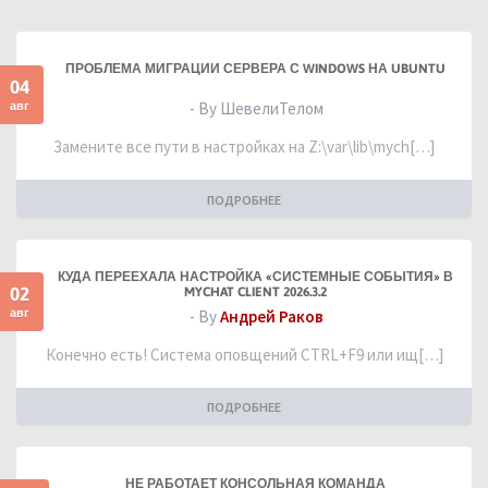
ПРОБЛЕМА МИГРАЦИИ СЕРВЕРА С WINDOWS НА UBUNTU
04
авг
- By ШевелиТелом
Замените все пути в настройках на Z:\var\lib\mych[…]
ПОДРОБНЕЕ
КУДА ПЕРЕЕХАЛА НАСТРОЙКА «СИСТЕМНЫЕ СОБЫТИЯ» В
02
MYCHAT CLIENT 2026.3.2
авг
- By
Андрей Раков
Конечно есть! Система оповщений CTRL+F9 или ищ[…]
ПОДРОБНЕЕ
НЕ РАБОТАЕТ КОНСОЛЬНАЯ КОМАНДА