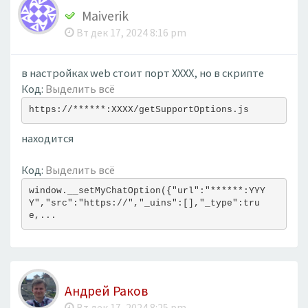
Maiverik
Вт дек 17, 2024 8:16 pm
в настройках web стоит порт ХХХХ, но в скрипте
Код:
Выделить всё
https://******:XXXX/getSupportOptions.js
находится
Код:
Выделить всё
window.__setMyChatOption({"url":"******:YYY
Y","src":"https://","_uins":[],"_type":tru
e,...
Андрей Раков
Вт дек 17, 2024 8:25 pm