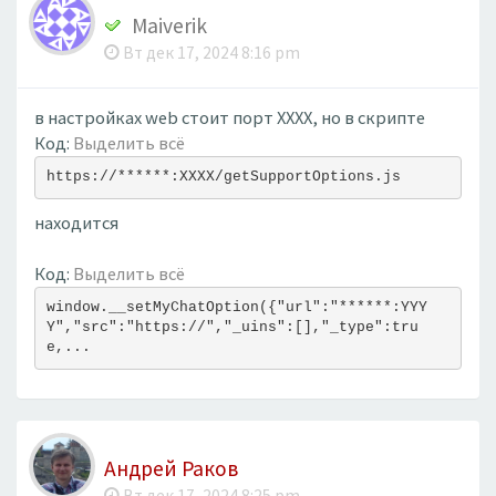
Maiverik
Вт дек 17, 2024 8:16 pm
в настройках web стоит порт ХХХХ, но в скрипте
Код:
Выделить всё
https://******:XXXX/getSupportOptions.js
находится
Код:
Выделить всё
window.__setMyChatOption({"url":"******:YYY
Y","src":"https://","_uins":[],"_type":tru
e,...
Андрей Раков
Вт дек 17, 2024 8:25 pm