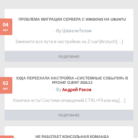
ПРОБЛЕМА МИГРАЦИИ СЕРВЕРА С WINDOWS НА UBUNTU
04
авг
- By ШевелиТелом
Замените все пути в настройках на Z:\var\lib\mych[…]
ПОДРОБНЕЕ
КУДА ПЕРЕЕХАЛА НАСТРОЙКА «СИСТЕМНЫЕ СОБЫТИЯ» В
02
MYCHAT CLIENT 2026.3.2
авг
- By
Андрей Раков
Конечно есть! Система оповщений CTRL+F9 или ищ[…]
ПОДРОБНЕЕ
НЕ РАБОТАЕТ КОНСОЛЬНАЯ КОМАНДА