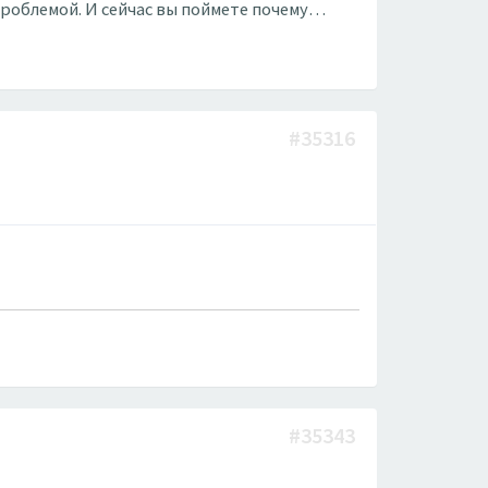
проблемой. И сейчас вы поймете почему…
#35316
#35343