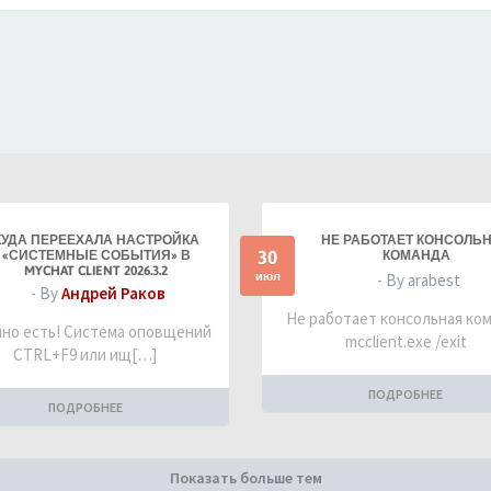
КУДА ПЕРЕЕХАЛА НАСТРОЙКА
НЕ РАБОТАЕТ КОНСОЛЬ
30
«СИСТЕМНЫЕ СОБЫТИЯ» В
КОМАНДА
MYCHAT CLIENT 2026.3.2
июл
- By arabest
- By
Андрей Раков
Не работает консольная ко
но есть! Система оповщений
mcclient.exe /exit
CTRL+F9 или ищ[…]
ПОДРОБНЕЕ
ПОДРОБНЕЕ
Показать больше тем