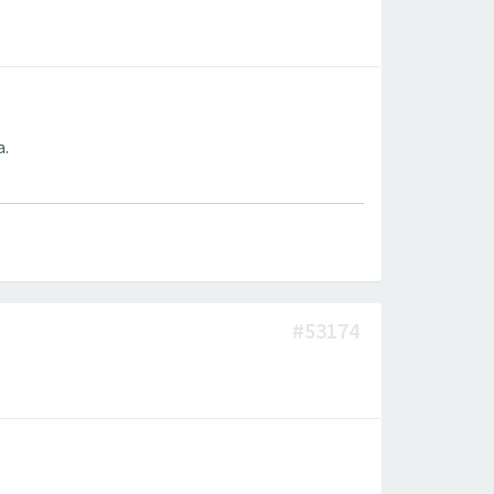
а.
#53174