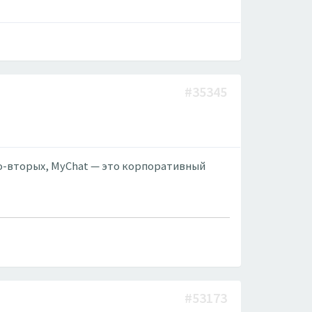
#35345
 во-вторых, MyChat — это корпоративный
#53173