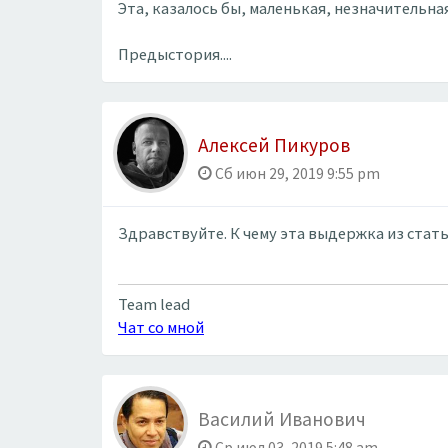
Эта, казалось бы, маленькая, незначительн
Предыстория....
Алексей Пикуров
Сб июн 29, 2019 9:55 pm
Здравствуйте. К чему эта выдержка из стат
Team lead
Чат со мной
Василий Иванович
Ср июл 03, 2019 5:48 am