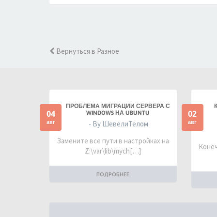
Вернуться в Разное
ПРОБЛЕМА МИГРАЦИИ СЕРВЕРА С
04
02
WINDOWS НА UBUNTU
авг
авг
- By ШевелиТелом
Замените все пути в настройках на
Конеч
Z:\var\lib\mych[…]
ПОДРОБНЕЕ