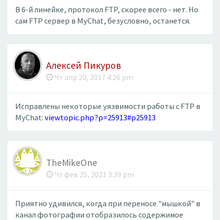
В 6-й линейке, протокол FTP, скорее всего - нет. Но
сам FTP сервер в MyChat, безусловно, останется.
Алексей Пикуров
Чт апр 20, 2017 4:26 pm
Исправлены некоторые уязвимости работы с FTP в
MyChat:
viewtopic.php?p=25913#p25913
TheMikeOne
Чт фев 25, 2021 3:39 pm
Приятно удивился, когда при переносе "мышкой" в
канал фотографии отобразилось содержимое