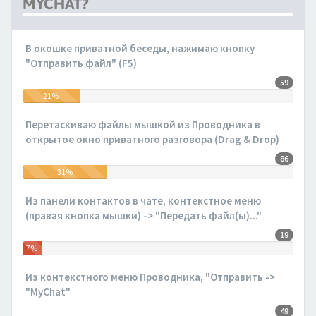
MYCHAT?
В окошке приватной беседы, нажимаю кнопку
"Отправить файл" (F5)
59
21%
Перетаскиваю файлы мышкой из Проводника в
открытое окно приватного разговора (Drag & Drop)
86
31%
Из панели контактов в чате, контекстное меню
(правая кнопка мышки) -> "Передать файл(ы)..."
19
7%
Из контекстного меню Проводника, "Отправить ->
"MyChat"
49