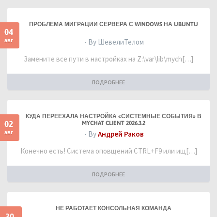
ПРОБЛЕМА МИГРАЦИИ СЕРВЕРА С WINDOWS НА UBUNTU
04
авг
- By ШевелиТелом
Замените все пути в настройках на Z:\var\lib\mych[…]
ПОДРОБНЕЕ
КУДА ПЕРЕЕХАЛА НАСТРОЙКА «СИСТЕМНЫЕ СОБЫТИЯ» В
02
MYCHAT CLIENT 2026.3.2
авг
- By
Андрей Раков
Конечно есть! Система оповщений CTRL+F9 или ищ[…]
ПОДРОБНЕЕ
НЕ РАБОТАЕТ КОНСОЛЬНАЯ КОМАНДА
30