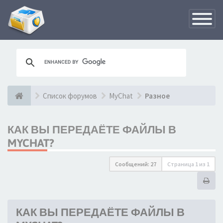
Переклю
навигац
Список форумов
MyChat
Разное
КАК ВЫ ПЕРЕДАЁТЕ ФАЙЛЫ В
MYCHAT?
Сообщений: 27
Страница
1
из
1
КАК ВЫ ПЕРЕДАЁТЕ ФАЙЛЫ В