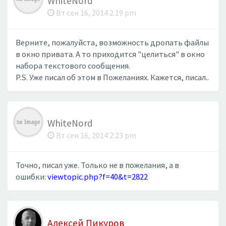
WhiteNord
Вт сен 16, 2014 2:19 pm
Верните, пожалуйста, возможность дропать файлы
в окно привата. А то приходится "целиться" в окно
набора текстового сообщения.
P.S. Уже писал об этом в Пожеланиях. Кажется, писал..
WhiteNord
Вт сен 16, 2014 2:23 pm
Точно, писал уже. Только не в пожелания, а в
ошибки:
viewtopic.php?f=40&t=2822
Алексей Пикуров