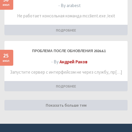
июл
- By arabest
Не работает консольная команда mcclient.exe /exit
ПОДРОБНЕЕ
ПРОБЛЕМА ПОСЛЕ ОБНОВЛЕНИЯ 2026.6.1
25
июл
- By
Андрей Раков
Запустите сервер с интерфейсом не через службу, пр[…]
ПОДРОБНЕЕ
Показать больше тем