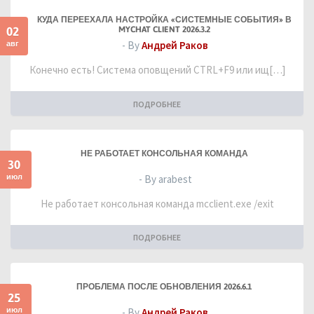
КУДА ПЕРЕЕХАЛА НАСТРОЙКА «СИСТЕМНЫЕ СОБЫТИЯ» В
02
MYCHAT CLIENT 2026.3.2
авг
- By
Андрей Раков
Конечно есть! Система оповщений CTRL+F9 или ищ[…]
ПОДРОБНЕЕ
НЕ РАБОТАЕТ КОНСОЛЬНАЯ КОМАНДА
30
июл
- By arabest
Не работает консольная команда mcclient.exe /exit
ПОДРОБНЕЕ
ПРОБЛЕМА ПОСЛЕ ОБНОВЛЕНИЯ 2026.6.1
25
июл
- By
Андрей Раков