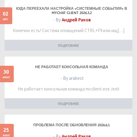
КУДА ПЕРЕЕХАЛА НАСТРОЙКА «СИСТЕМНЫЕ СОБЫТИЯ» В
02
MYCHAT CLIENT 2026.3.2
авг
- By
Андрей Раков
Конечно есть! Система оповщений CTRL+F9 или ищ[…]
ПОДРОБНЕЕ
НЕ РАБОТАЕТ КОНСОЛЬНАЯ КОМАНДА
30
июл
- By arabest
Не работает консольная команда mcclient.exe /exit
ПОДРОБНЕЕ
ПРОБЛЕМА ПОСЛЕ ОБНОВЛЕНИЯ 2026.6.1
25
июл
- By
Андрей Раков