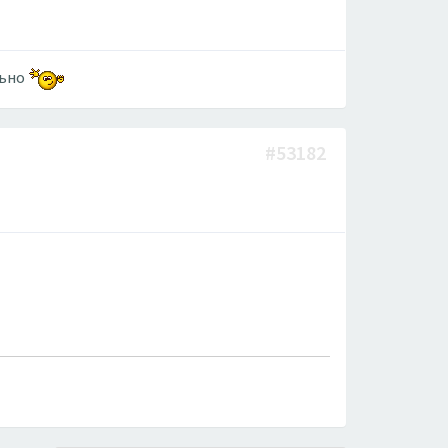
льно
#53182