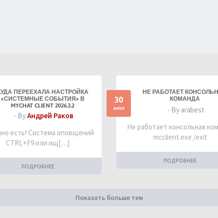
КУДА ПЕРЕЕХАЛА НАСТРОЙКА
НЕ РАБОТАЕТ КОНСОЛЬ
30
«СИСТЕМНЫЕ СОБЫТИЯ» В
КОМАНДА
MYCHAT CLIENT 2026.3.2
июл
- By arabest
- By
Андрей Раков
Не работает консольная ко
но есть! Система оповщений
mcclient.exe /exit
CTRL+F9 или ищ[…]
ПОДРОБНЕЕ
ПОДРОБНЕЕ
Показать больше тем