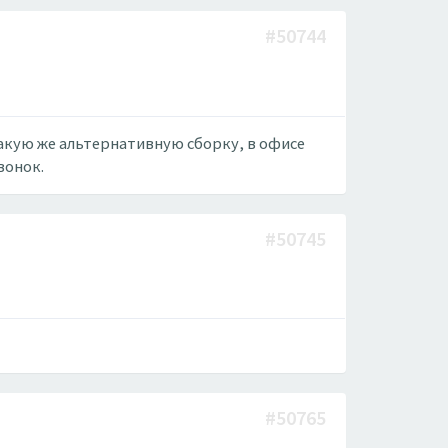
#50744
такую же альтернативную сборку, в офисе
вонок.
#50745
#50765