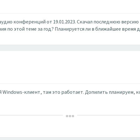
аудио конференций от 19.01.2023. Скачал последнюю версию 2
ения по этой теме за год? Планируется ли в ближайшее врем
Windows-клиент, там это работает. Допилить планируем, к