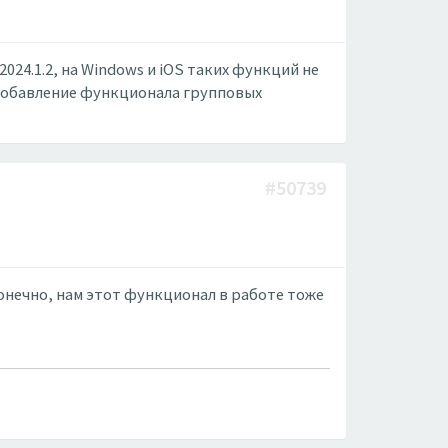
024.1.2, на Windows и iOS таких функций не
я добавление функционала групповых
#50739
онечно, нам этот функционал в работе тоже