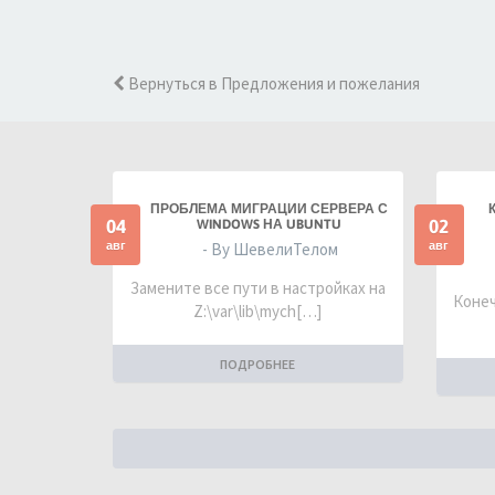
Вернуться в Предложения и пожелания
ПРОБЛЕМА МИГРАЦИИ СЕРВЕРА С
04
02
WINDOWS НА UBUNTU
авг
авг
- By ШевелиТелом
Замените все пути в настройках на
Конеч
Z:\var\lib\mych[…]
ПОДРОБНЕЕ