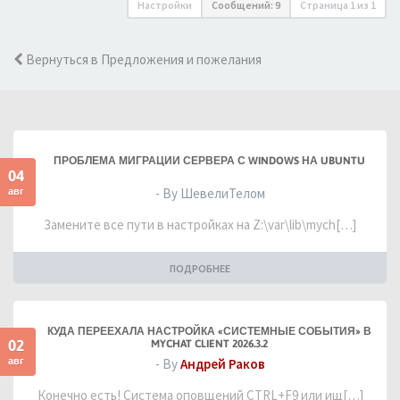
Настройки
Сообщений: 9
Страница
1
из
1
Вернуться в Предложения и пожелания
ПРОБЛЕМА МИГРАЦИИ СЕРВЕРА С WINDOWS НА UBUNTU
04
авг
- By ШевелиТелом
Замените все пути в настройках на Z:\var\lib\mych[…]
ПОДРОБНЕЕ
КУДА ПЕРЕЕХАЛА НАСТРОЙКА «СИСТЕМНЫЕ СОБЫТИЯ» В
02
MYCHAT CLIENT 2026.3.2
авг
- By
Андрей Раков
Конечно есть! Система оповщений CTRL+F9 или ищ[…]