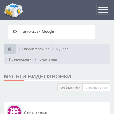
Переклю
навигац
Список форумов
MyChat
Предложения и пожелания
МУЛЬТИ ВИДЕОЗВОНКИ
Сообщений: 7
Страница
1
из
1
Станислав Ц.