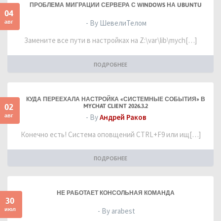
ПРОБЛЕМА МИГРАЦИИ СЕРВЕРА С WINDOWS НА UBUNTU
04
авг
- By ШевелиТелом
Замените все пути в настройках на Z:\var\lib\mych[…]
ПОДРОБНЕЕ
КУДА ПЕРЕЕХАЛА НАСТРОЙКА «СИСТЕМНЫЕ СОБЫТИЯ» В
02
MYCHAT CLIENT 2026.3.2
авг
- By
Андрей Раков
Конечно есть! Система оповщений CTRL+F9 или ищ[…]
ПОДРОБНЕЕ
НЕ РАБОТАЕТ КОНСОЛЬНАЯ КОМАНДА
30
июл
- By arabest