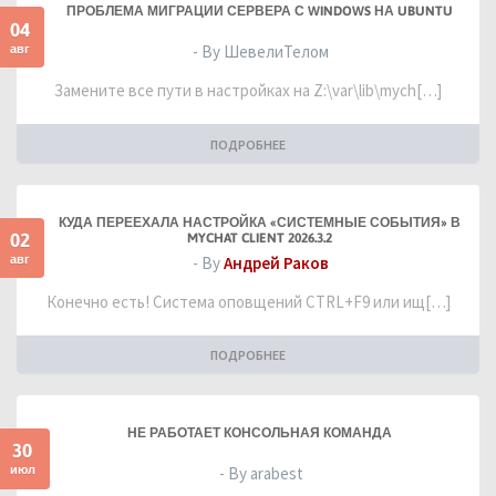
ПРОБЛЕМА МИГРАЦИИ СЕРВЕРА С WINDOWS НА UBUNTU
04
авг
- By ШевелиТелом
Замените все пути в настройках на Z:\var\lib\mych[…]
ПОДРОБНЕЕ
КУДА ПЕРЕЕХАЛА НАСТРОЙКА «СИСТЕМНЫЕ СОБЫТИЯ» В
02
MYCHAT CLIENT 2026.3.2
авг
- By
Андрей Раков
Конечно есть! Система оповщений CTRL+F9 или ищ[…]
ПОДРОБНЕЕ
НЕ РАБОТАЕТ КОНСОЛЬНАЯ КОМАНДА
30
июл
- By arabest