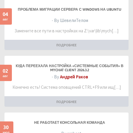
ПРОБЛЕМА МИГРАЦИИ СЕРВЕРА С WINDOWS НА UBUNTU
04
авг
- By ШевелиТелом
Замените все пути в настройках на Z:\var\lib\mych[…]
ПОДРОБНЕЕ
КУДА ПЕРЕЕХАЛА НАСТРОЙКА «СИСТЕМНЫЕ СОБЫТИЯ» В
02
MYCHAT CLIENT 2026.3.2
авг
- By
Андрей Раков
Конечно есть! Система оповщений CTRL+F9 или ищ[…]
ПОДРОБНЕЕ
НЕ РАБОТАЕТ КОНСОЛЬНАЯ КОМАНДА
30
июл