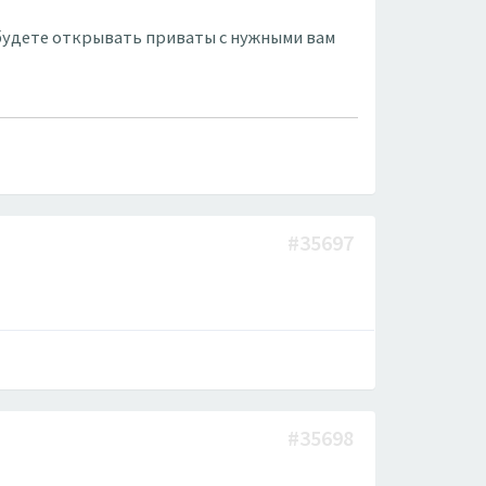
ы будете открывать приваты с нужными вам
#35697
#35698