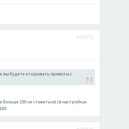
#39875
ак вы будете открывать приваты с
е больше 100 не ставиться) (в настройках
100.