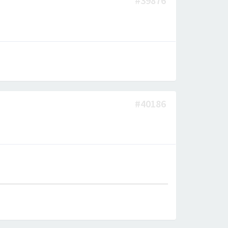
#39876
#40186