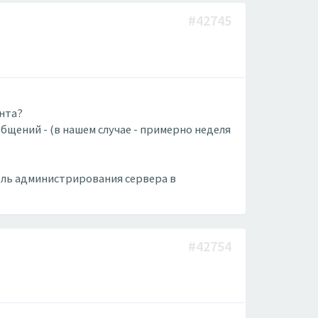
#42745
ента?
общений - (в нашем случае - примерно неделя
ель администрирования сервера в
#42754