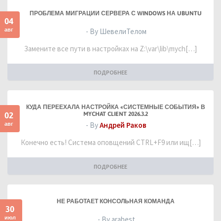
ПРОБЛЕМА МИГРАЦИИ СЕРВЕРА С WINDOWS НА UBUNTU
04
авг
- By ШевелиТелом
Замените все пути в настройках на Z:\var\lib\mych[…]
ПОДРОБНЕЕ
КУДА ПЕРЕЕХАЛА НАСТРОЙКА «СИСТЕМНЫЕ СОБЫТИЯ» В
02
MYCHAT CLIENT 2026.3.2
авг
- By
Андрей Раков
Конечно есть! Система оповщений CTRL+F9 или ищ[…]
ПОДРОБНЕЕ
НЕ РАБОТАЕТ КОНСОЛЬНАЯ КОМАНДА
30
июл
- By arabest