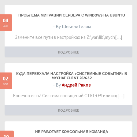
ПРОБЛЕМА МИГРАЦИИ СЕРВЕРА С WINDOWS НА UBUNTU
04
авг
- By ШевелиТелом
Замените все пути в настройках на Z:\var\lib\mych[…]
ПОДРОБНЕЕ
КУДА ПЕРЕЕХАЛА НАСТРОЙКА «СИСТЕМНЫЕ СОБЫТИЯ» В
02
MYCHAT CLIENT 2026.3.2
авг
- By
Андрей Раков
Конечно есть! Система оповщений CTRL+F9 или ищ[…]
ПОДРОБНЕЕ
НЕ РАБОТАЕТ КОНСОЛЬНАЯ КОМАНДА
30