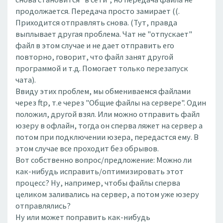
продолжается. Передача просто замирает ((.
Приходится отправлять снова. (Тут, правда
выплывает другая проблема. Чат не "отпускает"
файл в этом случае и не дает отправить его
повторно, говорит, что файл занят другой
программой и т.д. Помогает только перезапуск
чата).
Ввиду этих проблем, мы обмениваемся файлами
через ftp, т.е через "Общие файлы на сервере". Один
положил, другой взял. Или можно отправить файл
юзеру в офлайн, тогда он сперва ляжет на сервер а
потом при подключении юзера, передастся ему. В
этом случае все проходит без обрывов.
Вот собственно вопрос/предложение: Можно ли
как-нибудь исправить/оптимизировать этот
процесс? Ну, например, чтобы файлы сперва
целиком заливались на сервер, а потом уже юзеру
отправлялись?
Ну или может поправить как-нибудь