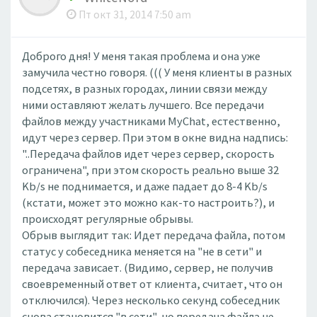
Пт окт 31, 2014 7:50 am
Доброго дня! У меня такая проблема и она уже
замучила честно говоря. ((( У меня клиенты в разных
подсетях, в разных городах, линии связи между
ними оставляют желать лучшего. Все передачи
файлов между участниками MyChat, естественно,
идут через сервер. При этом в окне видна надпись:
"..Передача файлов идет через сервер, скорость
ограничена", при этом скорость реально выше 32
Kb/s не поднимается, и даже падает до 8-4 Kb/s
(кстати, может это можно как-то настроить?), и
происходят регулярные обрывы.
Обрыв выглядит так: Идет передача файла, потом
статус у собеседника меняется на "не в сети" и
передача зависает. (Видимо, сервер, не получив
своевременный ответ от клиента, считает, что он
отключился). Через несколько секунд собеседник
снова становится "в сети", но передача файла не