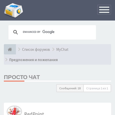
Переклю
навигац
Список форумов
MyChat
Предложения и пожелания
ПРОСТО ЧАТ
Сообщений: 18
Страница
1
из
1
RedPoint