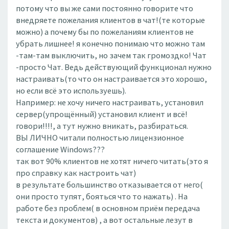
потому что вы же сами постоянно говорите что
внедряете пожелания клиентов в чат!(те которые
можно) а почему бы по пожеланиям клиентов не
убрать лишнее! я конечно понимаю что можно там
-там-там выключить, но зачем так громоздко! Чат
-просто Чат. Ведь действующий функционал нужно
настраивать(то что он настраивается это хорошо,
но если всё это используешь).
Например: не хочу ничего настраивать, установил
сервер(упрощённый) установил клиент и всё!
говори!!!!, а тут нужно вникать, разбираться.
ВЫ ЛИЧНО читали полностью лицензионное
соглашение Windows???
так вот 90% клиентов не хотят ничего читать(это я
про справку как настроить чат)
в результате большинство отказывается от него(
они просто тупят, бояться что то нажать) . На
работе без проблем( в основном приём передача
текста и документов) , а вот остальные лезут в