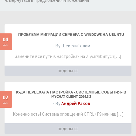
Вернуться в Предложения и пожелания
ПРОБЛЕМА МИГРАЦИИ СЕРВЕРА С WINDOWS НА UBUNTU
04
авг
- By ШевелиТелом
Замените все пути в настройках на Z:\var\lib\mych[…]
ПОДРОБНЕЕ
КУДА ПЕРЕЕХАЛА НАСТРОЙКА «СИСТЕМНЫЕ СОБЫТИЯ» В
02
MYCHAT CLIENT 2026.3.2
авг
- By
Андрей Раков
Конечно есть! Система оповщений CTRL+F9 или ищ[…]
ПОДРОБНЕЕ