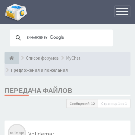
Переклю
навигац
Список форумов
MyChat
Предложения и пожелания
ПЕРЕДАЧА ФАЙЛОВ
Сообщений: 12
Страница
1
из
1
Volldemar