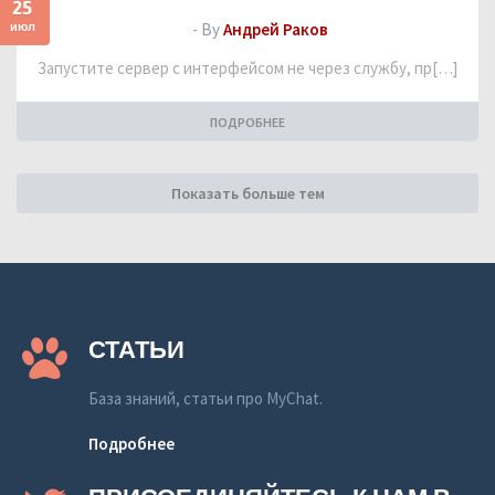
25
июл
- By
Андрей Раков
Запустите сервер с интерфейсом не через службу, пр[…]
ПОДРОБНЕЕ
Показать больше тем
СТАТЬИ
База знаний, статьи про MyChat.
Подробнее