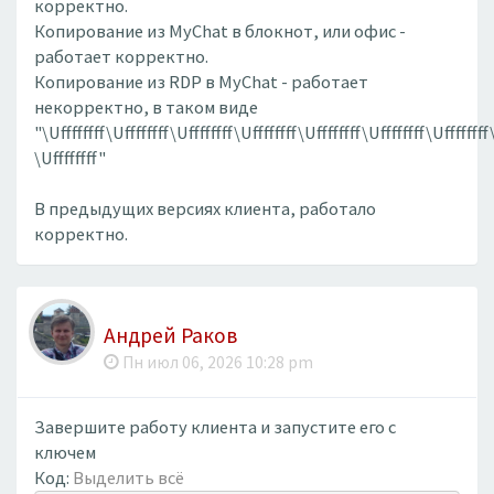
корректно.
Копирование из MyChat в блокнот, или офис -
работает корректно.
Копирование из RDP в MyChat - работает
некорректно, в таком виде
"\Uffffffff\Uffffffff\Uffffffff\Uffffffff\Uffffffff\Uffffffff\Uffffffff
\Uffffffff"
В предыдущих версиях клиента, работало
корректно.
Андрей Раков
Пн июл 06, 2026 10:28 pm
Завершите работу клиента и запустите его с
ключем
Код:
Выделить всё