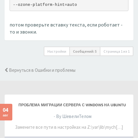
--ozone-platform-hint=auto
потом проверьте вставку текста, если роботает -
то и звонки.
Настройки
Сообщений: 5
Страница
1
из
1
Вернуться в Ошибки и проблемы
ПРОБЛЕМА МИГРАЦИИ СЕРВЕРА С WINDOWS НА UBUNTU
04
авг
- By ШевелиТелом
Замените все пути в настройках на Z:\var\lib\mych[…]