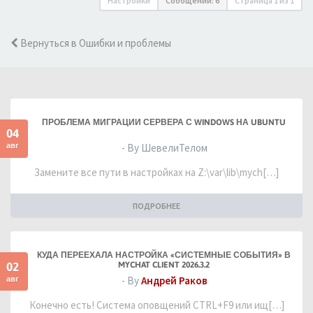
Настройки
Сообщений: 6
Страница
1
из
1
Вернуться в Ошибки и проблемы
ПРОБЛЕМА МИГРАЦИИ СЕРВЕРА С WINDOWS НА UBUNTU
04
авг
- By ШевелиТелом
Замените все пути в настройках на Z:\var\lib\mych[…]
ПОДРОБНЕЕ
КУДА ПЕРЕЕХАЛА НАСТРОЙКА «СИСТЕМНЫЕ СОБЫТИЯ» В
02
MYCHAT CLIENT 2026.3.2
авг
- By
Андрей Раков
Конечно есть! Система оповщений CTRL+F9 или ищ[…]