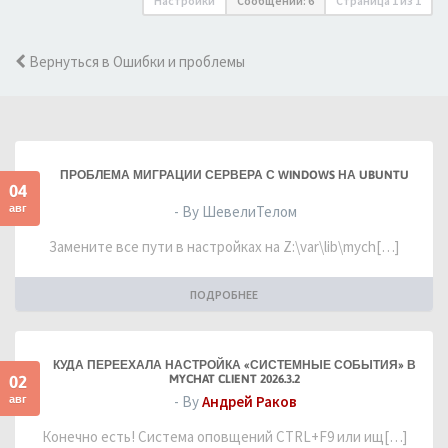
Настройки
Сообщений: 6
Страница
1
из
1
Вернуться в Ошибки и проблемы
ПРОБЛЕМА МИГРАЦИИ СЕРВЕРА С WINDOWS НА UBUNTU
04
авг
- By ШевелиТелом
Замените все пути в настройках на Z:\var\lib\mych[…]
ПОДРОБНЕЕ
КУДА ПЕРЕЕХАЛА НАСТРОЙКА «СИСТЕМНЫЕ СОБЫТИЯ» В
02
MYCHAT CLIENT 2026.3.2
авг
- By
Андрей Раков
Конечно есть! Система оповщений CTRL+F9 или ищ[…]