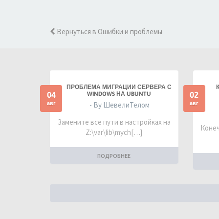
Вернуться в Ошибки и проблемы
ПРОБЛЕМА МИГРАЦИИ СЕРВЕРА С
04
02
WINDOWS НА UBUNTU
авг
авг
- By ШевелиТелом
Замените все пути в настройках на
Конеч
Z:\var\lib\mych[…]
ПОДРОБНЕЕ