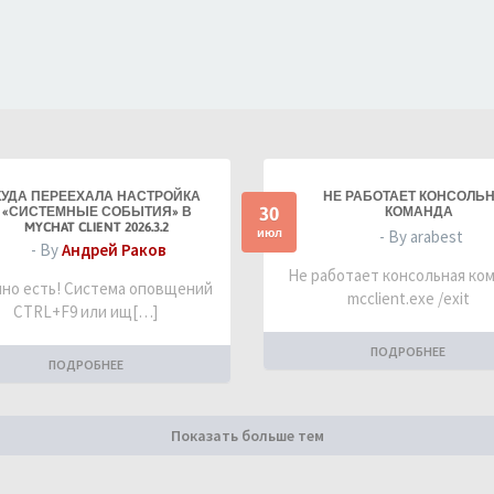
КУДА ПЕРЕЕХАЛА НАСТРОЙКА
НЕ РАБОТАЕТ КОНСОЛЬ
30
«СИСТЕМНЫЕ СОБЫТИЯ» В
КОМАНДА
MYCHAT CLIENT 2026.3.2
июл
- By arabest
- By
Андрей Раков
Не работает консольная ко
но есть! Система оповщений
mcclient.exe /exit
CTRL+F9 или ищ[…]
ПОДРОБНЕЕ
ПОДРОБНЕЕ
Показать больше тем