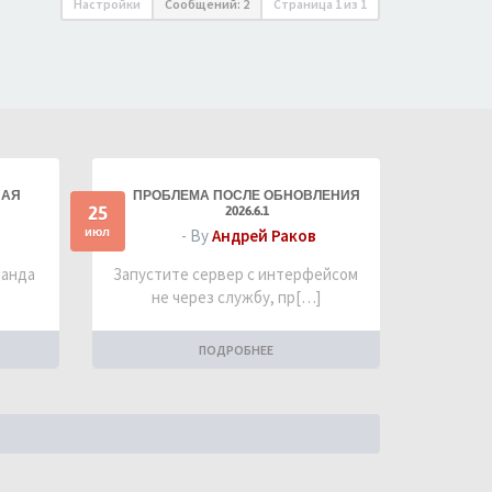
Настройки
Сообщений: 2
Страница
1
из
1
НАЯ
ПРОБЛЕМА ПОСЛЕ ОБНОВЛЕНИЯ
25
2026.6.1
июл
- By
Андрей Раков
манда
Запустите сервер с интерфейсом
не через службу, пр[…]
ПОДРОБНЕЕ