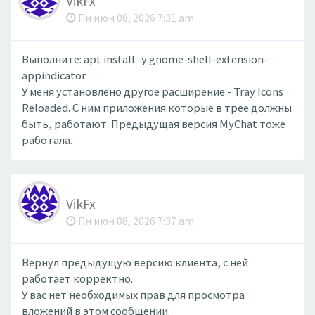
VikFx
Пн июн 08, 2026 7:31 am
Выполните: apt install -y gnome-shell-extension-
appindicator
У меня установлено другое расширение - Tray Icons
Reloaded. С ним приложения которые в трее должны
быть, работают. Предыдущая версия MyChat тоже
работала.
VikFx
Пн июн 08, 2026 7:37 am
Вернул предыдущую версию клиента, с ней
работает корректно.
У вас нет необходимых прав для просмотра
вложений в этом сообщении.