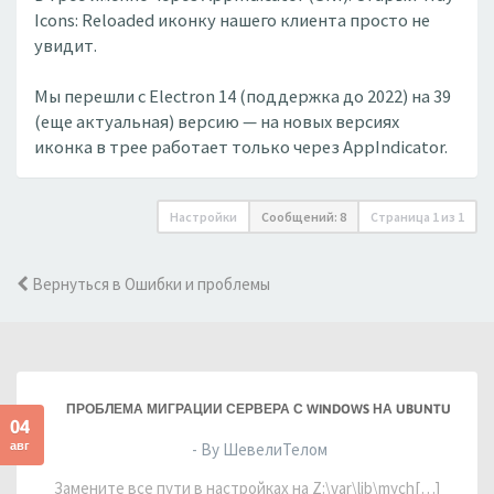
Icons: Reloaded иконку нашего клиента просто не
увидит.
Мы перешли с Electron 14 (поддержка до 2022) на 39
(еще актуальная) версию — на новых версиях
иконка в трее работает только через AppIndicator.
Настройки
Сообщений: 8
Страница
1
из
1
Вернуться в Ошибки и проблемы
ПРОБЛЕМА МИГРАЦИИ СЕРВЕРА С WINDOWS НА UBUNTU
04
авг
- By ШевелиТелом
Замените все пути в настройках на Z:\var\lib\mych[…]