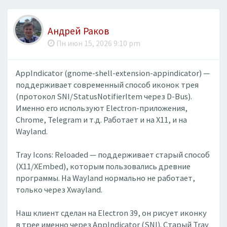
Андрей Раков
Пн июн 15, 2026 9:10 pm
AppIndicator (gnome-shell-extension-appindicator) —
поддерживает современный способ иконок трея
(протокол SNI/StatusNotifierItem через D-Bus).
Именно его используют Electron-приложения,
Chrome, Telegram и т.д. Работает и на X11, и на
Wayland.
Tray Icons: Reloaded — поддерживает старый способ
(X11/XEmbed), которым пользовались древние
программы. На Wayland нормально не работает,
только через Xwayland.
Наш клиент сделан на Electron 39, он рисует иконку
в трее именно через AppIndicator (SNI). Старый Tray