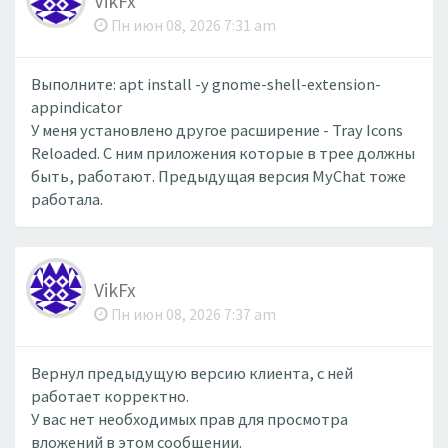
VikFx
Пн июн 08, 2026 7:31 am
Выполните: apt install -y gnome-shell-extension-
appindicator
У меня установлено другое расширение - Tray Icons
Reloaded. С ним приложения которые в трее должны
быть, работают. Предыдущая версия MyChat тоже
работала.
VikFx
Пн июн 08, 2026 7:37 am
Вернул предыдущую версию клиента, с ней
работает корректно.
У вас нет необходимых прав для просмотра
вложений в этом сообщении.