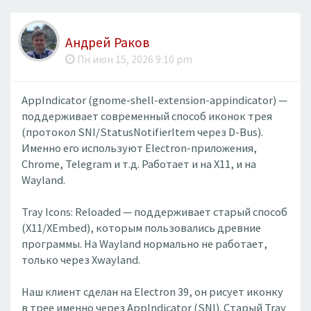
Андрей Раков
Пн июн 15, 2026 9:10 pm
AppIndicator (gnome-shell-extension-appindicator) —
поддерживает современный способ иконок трея
(протокол SNI/StatusNotifierItem через D-Bus).
Именно его используют Electron-приложения,
Chrome, Telegram и т.д. Работает и на X11, и на
Wayland.
Tray Icons: Reloaded — поддерживает старый способ
(X11/XEmbed), которым пользовались древние
программы. На Wayland нормально не работает,
только через Xwayland.
Наш клиент сделан на Electron 39, он рисует иконку
в трее именно через AppIndicator (SNI). Старый Tray