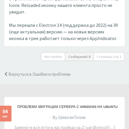
Icons: Reloaded иконку нашего клиента просто не
увидит.
Мы перешли с Electron 14 (поддержка до 2022) на 39
(еще актуальная) версию — на новых версиях
иконка в трее работает только через AppIndicator.
Настройки
Сообщений: 8
Страница
1
из
1
Вернуться в Ошибки и проблемы
ПРОБЛЕМА МИГРАЦИИ СЕРВЕРА С WINDOWS НА UBUNTU
04
авг
- By ШевелиТелом
Замените все пути в настройках на Z:\var\lib\mych[…]