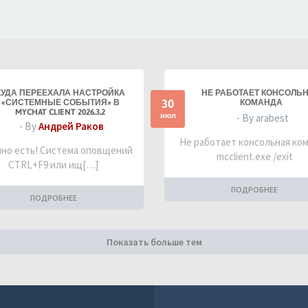
КУДА ПЕРЕЕХАЛА НАСТРОЙКА
НЕ РАБОТАЕТ КОНСОЛЬ
30
«СИСТЕМНЫЕ СОБЫТИЯ» В
КОМАНДА
MYCHAT CLIENT 2026.3.2
июл
- By arabest
- By
Андрей Раков
Не работает консольная ко
но есть! Система оповщений
mcclient.exe /exit
CTRL+F9 или ищ[…]
ПОДРОБНЕЕ
ПОДРОБНЕЕ
Показать больше тем