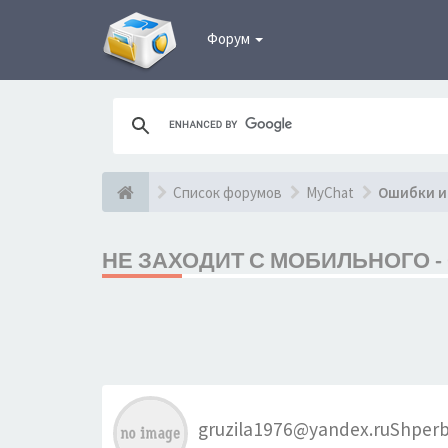
Форум
Список форумов
MyChat
Ошибки и
НЕ ЗАХОДИТ С МОБИЛЬНОГО -
gruzila1976@yandex.ruShper