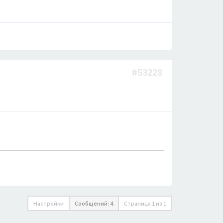
#53228
Настройки
Сообщений: 4
Страница
1
из
1