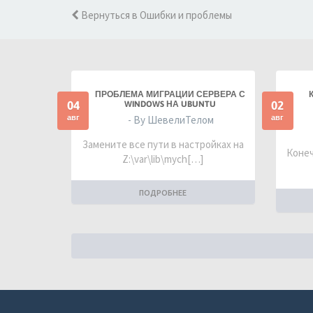
Вернуться в Ошибки и проблемы
ПРОБЛЕМА МИГРАЦИИ СЕРВЕРА С
04
02
WINDOWS НА UBUNTU
авг
авг
- By ШевелиТелом
Замените все пути в настройках на
Конеч
Z:\var\lib\mych[…]
ПОДРОБНЕЕ