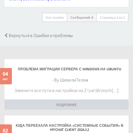
Настройки
Сообщений: 6
Страница
1
из
1
Вернуться в Ошибки и проблемы
ПРОБЛЕМА МИГРАЦИИ СЕРВЕРА С WINDOWS НА UBUNTU
04
авг
- By ШевелиТелом
Замените все пути в настройках на Z:\var\lib\mych[…]
ПОДРОБНЕЕ
КУДА ПЕРЕЕХАЛА НАСТРОЙКА «СИСТЕМНЫЕ СОБЫТИЯ» В
02
MYCHAT CLIENT 2026.3.2