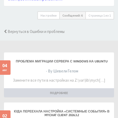
Настройки
Сообщений: 6
Страница
1
из
1
Вернуться в Ошибки и проблемы
ПРОБЛЕМА МИГРАЦИИ СЕРВЕРА С WINDOWS НА UBUNTU
04
авг
- By ШевелиТелом
Замените все пути в настройках на Z:\var\lib\mych[…]
ПОДРОБНЕЕ
КУДА ПЕРЕЕХАЛА НАСТРОЙКА «СИСТЕМНЫЕ СОБЫТИЯ» В
02
MYCHAT CLIENT 2026.3.2