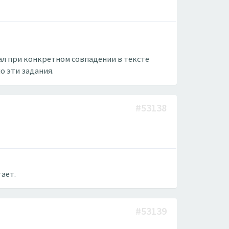
тал при конкретном совпадении в тексте
о эти задания.
#53138
тает.
#53139