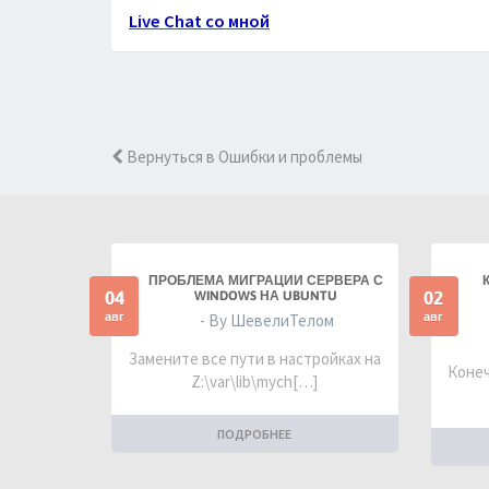
Live Chat со мной
Вернуться в Ошибки и проблемы
ПРОБЛЕМА МИГРАЦИИ СЕРВЕРА С
04
02
WINDOWS НА UBUNTU
авг
авг
- By ШевелиТелом
Замените все пути в настройках на
Конеч
Z:\var\lib\mych[…]
ПОДРОБНЕЕ