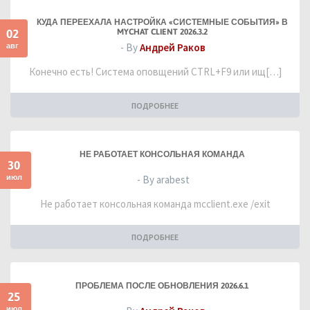
КУДА ПЕРЕЕХАЛА НАСТРОЙКА «СИСТЕМНЫЕ СОБЫТИЯ» В
02
MYCHAT CLIENT 2026.3.2
авг
- By
Андрей Раков
Конечно есть! Система оповщений CTRL+F9 или ищ[…]
ПОДРОБНЕЕ
НЕ РАБОТАЕТ КОНСОЛЬНАЯ КОМАНДА
30
июл
- By arabest
Не работает консольная команда mcclient.exe /exit
ПОДРОБНЕЕ
ПРОБЛЕМА ПОСЛЕ ОБНОВЛЕНИЯ 2026.6.1
25
июл