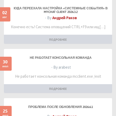
КУДА ПЕРЕЕХАЛА НАСТРОЙКА «СИСТЕМНЫЕ СОБЫТИЯ» В
02
MYCHAT CLIENT 2026.3.2
авг
- By
Андрей Раков
Конечно есть! Система оповщений CTRL+F9 или ищ[…]
ПОДРОБНЕЕ
НЕ РАБОТАЕТ КОНСОЛЬНАЯ КОМАНДА
30
июл
- By arabest
Не работает консольная команда mcclient.exe /exit
ПОДРОБНЕЕ
ПРОБЛЕМА ПОСЛЕ ОБНОВЛЕНИЯ 2026.6.1
25
июл