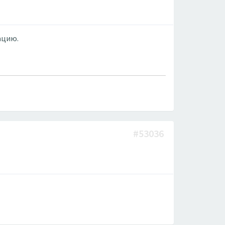
ацию.
#53036