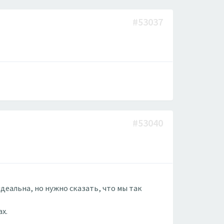
#53037
#53040
деальна, но нужно сказать, что мы так
х.