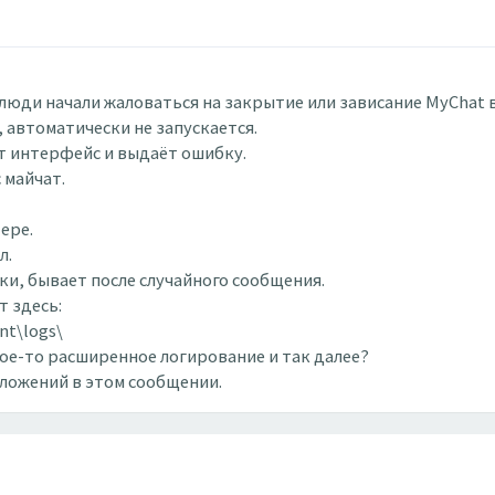
люди начали жаловаться на закрытие или зависание MyChat в
 автоматически не запускается.
т интерфейс и выдаёт ошибку.
 майчат.
ере.
л.
и, бывает после случайного сообщения.
т здесь:
t\logs\
ое-то расширенное логирование и так далее?
вложений в этом сообщении.