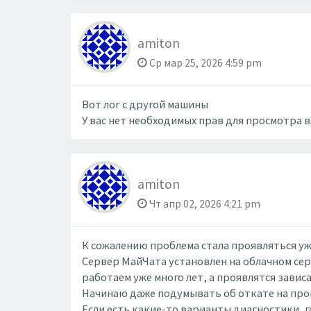
amiton
Ср мар 25, 2026 4:59 pm
Вот лог с другой машины
У вас нет необходимых прав для просмотра 
amiton
Чт апр 02, 2026 4:21 pm
К сожалению проблема стала проявляться уже
Сервер МайЧата установлен на облачном серв
работаем уже много лет, а проявлятся зависа
Начинаю даже подумывать об откате на прош
Если есть какие-то варианты диагностики, г