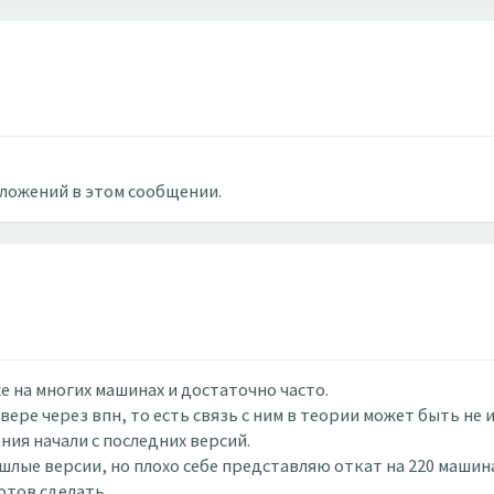
вложений в этом сообщении.
 на многих машинах и достаточно часто.
ере через впн, то есть связь с ним в теории может быть не и
ния начали с последних версий.
лые версии, но плохо себе представляю откат на 220 машина
отов сделать.