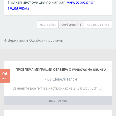
Полная инструкция по Kanban:
viewtopic.php?
f=1&t=8543
Настройки
Сообщений: 5
Страница
1
из
1
Вернуться в Ошибки и проблемы
ПРОБЛЕМА МИГРАЦИИ СЕРВЕРА С WINDOWS НА UBUNTU
04
авг
- By ШевелиТелом
Замените все пути в настройках на Z:\var\lib\mych[…]
ПОДРОБНЕЕ